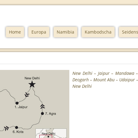
Home
Europa
Namibia
Kambodscha
Seidens
New Delhi – Jaipur – Mandawa – 
Deogarh – Mount Abu – Udaipur –
New Delhi