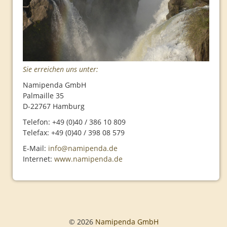
Routen
Seidenstraße
Programm
Organisation
Sie erreichen uns unter:
Routen
Namipenda GmbH
Palmaille 35
Indien
D-22767 Hamburg
Programm
Telefon: +49 (0)40 / 386 10 809
Telefax: +49 (0)40 / 398 08 579
Organisation
E-Mail:
info@namipenda.de
Routen
Internet:
www.namipenda.de
Rückblick
Plakate
2008
© 2026
Namipenda GmbH
2009