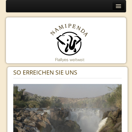
Home
Europa
Programm
Organisation
Routen
Namibia
SO ERREICHEN SIE UNS
Programm
Organisation
Routen
Kambodscha
Programm
Organisation