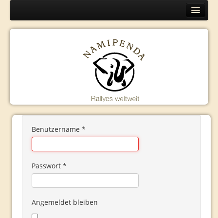
Home
Europa
Programm
Organisation
Routen
Namibia
Programm
Benutzername
*
Organisation
Routen
Passwort
*
Kambodscha
Programm
Angemeldet bleiben
Organisation