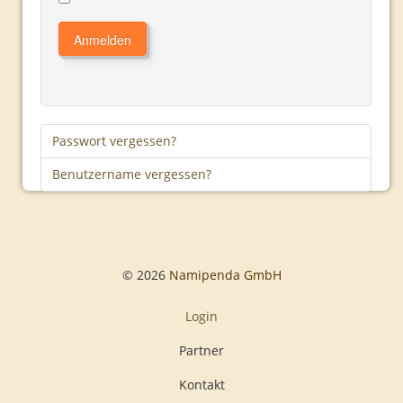
Routen
Anmelden
Seidenstraße
Programm
Organisation
Passwort vergessen?
Routen
Benutzername vergessen?
Indien
Programm
Organisation
Routen
© 2026
Namipenda GmbH
Rückblick
Login
Plakate
Partner
2008
Kontakt
2009