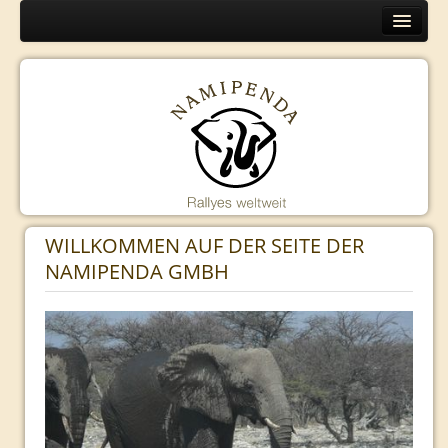
Home
Europa
Programm
Organisation
Routen
Namibia
WILLKOMMEN AUF DER SEITE DER
Programm
NAMIPENDA GMBH
Organisation
Routen
Kambodscha
Programm
Organisation