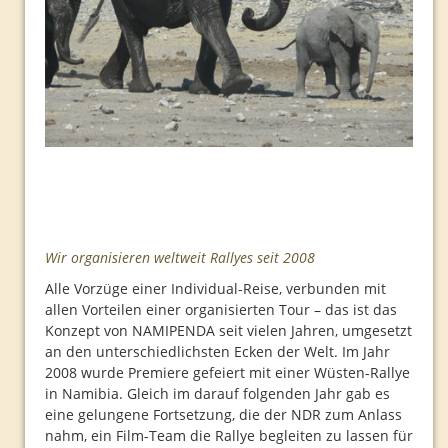
Routen
Seidenstraße
Programm
Organisation
Routen
Indien
Programm
Wir organisieren weltweit Rallyes seit 2008
Organisation
Alle Vorzüge einer Individual-Reise, verbunden mit
Routen
allen Vorteilen einer organisierten Tour – das ist das
Konzept von NAMIPENDA seit vielen Jahren, umgesetzt
Rückblick
an den unterschiedlichsten Ecken der Welt. Im Jahr
2008 wurde Premiere gefeiert mit einer Wüsten-Rallye
Plakate
in Namibia. Gleich im darauf folgenden Jahr gab es
2008
eine gelungene Fortsetzung, die der NDR zum Anlass
nahm, ein Film-Team die Rallye begleiten zu lassen für
2009