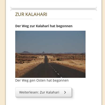
Routen
ZUR KALAHARI
Seidenstraße
Programm
Der Weg zur Kalahari hat begonnen
Organisation
Routen
Indien
Programm
Organisation
Routen
Rückblick
Der Weg gen Osten hat begonnen
Plakate
Weiterlesen: Zur Kalahari
2008
2009